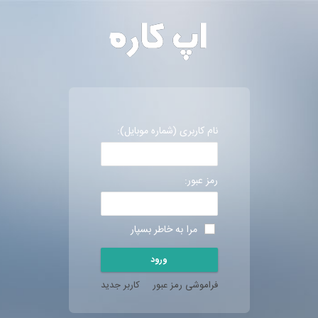
نام کاربری (شماره موبایل):
رمز عبور:
مرا به خاطر بسپار
فراموشی رمز عبور
کاربر جدید