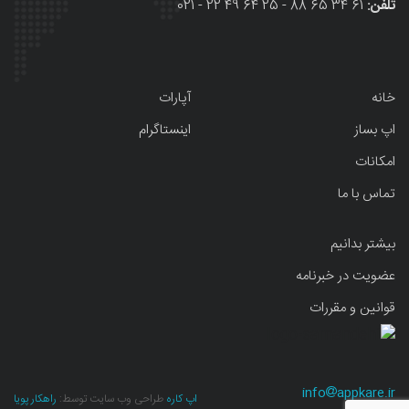
تلفن:
61 34 65 88 - 25 64 49 22 - 021
خانه
آپارات
اپ بساز
اینستاگرام
امکانات
تماس با ما
بیشتر بدانیم
عضویت در خبرنامه
قوانین و مقررات
info
appkare.ir
اپ کاره
طراحی وب سایت توسط:
راهکار پویا